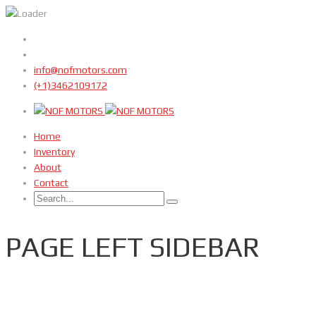
info@nofmotors.com
(+1)3462109172
Home
Inventory
About
Contact
PAGE LEFT SIDEBAR