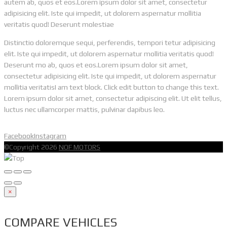
autem ab, quos et eos.Lorem ipsum dolor sit amet, consectetur
adipisicing elit. Iste qui impedit, ut dolorem aspernatur mollitia
veritatis quod! Deserunt molestiae
Distinctio doloremque sequi, perferendis, tempori tetur adipisicing
elit. Iste qui impedit, ut dolorem aspernatur mollitia veritatis quod!
Deserunt mo ab, quos et eos.Lorem ipsum dolor sit amet,
consectetur adipisicing elit. Iste qui impedit, ut dolorem aspernatur
mollitia veritatisI am text block. Click edit button to change this text.
Lorem ipsum dolor sit amet, consectetur adipiscing elit. Ut elit tellus,
luctus nec ullamcorper mattis, pulvinar dapibus leo.
Facebook
Instagram
©Copyright 2026
NOF MOTORS
×
COMPARE VEHICLES